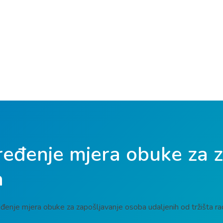
ređenje mjera obuke za 
a
đenje mjera obuke za zapošljavanje osoba udaljenih od tržišta ra