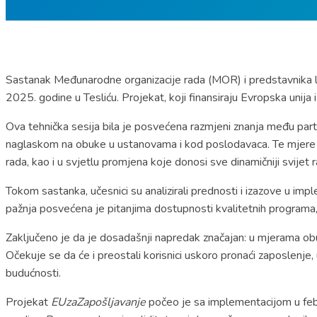
Sastanak Međunarodne organizacije rada (MOR) i predstavnika lok
2025. godine u Tesliću. Projekat, koji finansiraju Evropska unija i
Ova tehnička sesija bila je posvećena razmjeni znanja među part
naglaskom na obuke u ustanovama i kod poslodavaca. Te mjere pr
rada, kao i u svjetlu promjena koje donosi sve dinamičniji svijet r
Tokom sastanka, učesnici su analizirali prednosti i izazove u im
pažnja posvećena je pitanjima dostupnosti kvalitetnih programa, k
Zaključeno je da je dosadašnji napredak značajan: u mjerama ob
Očekuje se da će i preostali korisnici uskoro pronaći zaposlenje,
budućnosti.
Projekat
EUzaZapošljavanje
počeo je sa implementacijom u febru