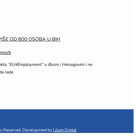
IŠE OD 800 OSOBA U BIH
nosti
ojekta “EU4Employment” u Bosni i Hercegovini i ne
da rada.
ts Reserved. Development by
Lilium Digital