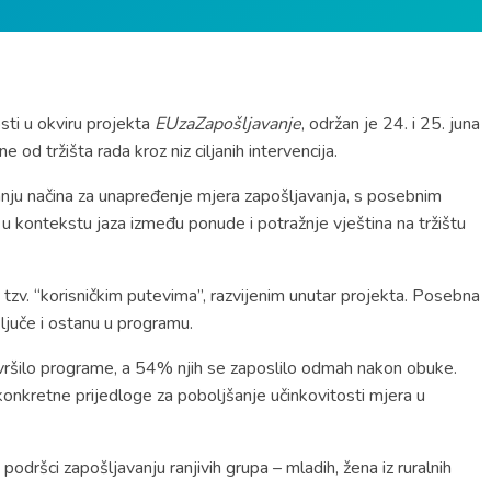
sti u okviru projekta
EUzaZapošljavanje
, održan je 24. i 25. juna
 od tržišta rada kroz niz ciljanih intervencija.
janju načina za unapređenje mjera zapošljavanja, s posebnim
 kontekstu jaza između ponude i potražnje vještina na tržištu
 tzv. “korisničkim putevima”, razvijenim unutar projekta. Posebna
ključe i ostanu u programu.
avršilo programe, a 54% njih se zaposlilo odmah nakon obuke.
 konkretne prijedloge za poboljšanje učinkovitosti mjera u
dršci zapošljavanju ranjivih grupa – mladih, žena iz ruralnih