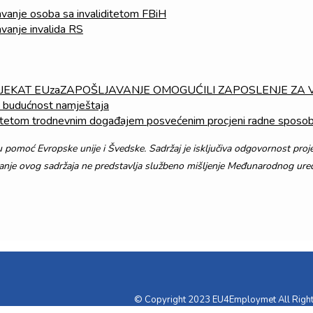
javanje osoba sa invaliditetom FBiH
avanje invalida RS
JEKAT EUzaZAPOŠLJAVANJE OMOGUĆILI ZAPOSLENJE ZA V
je budućnost namještaja
ditetom trodnevnim događajem posvećenim procjeni radne sposob
ku pomoć Evropske unije i Švedske. Sadržaj je isključiva odgovornost pr
vanje ovog sadržaja ne predstavlja službeno mišljenje Međunarodnog ure
© Copyright 2023 EU4Employmet All Righ