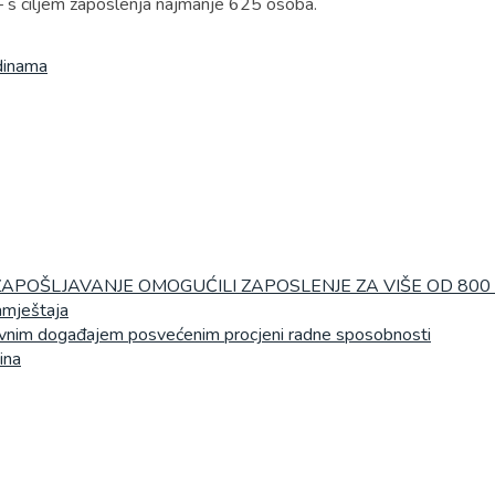
– s ciljem zaposlenja najmanje 625 osoba.
dinama
ZAPOŠLJAVANJE OMOGUĆILI ZAPOSLENJE ZA VIŠE OD 800
namještaja
evnim događajem posvećenim procjeni radne sposobnosti
ina