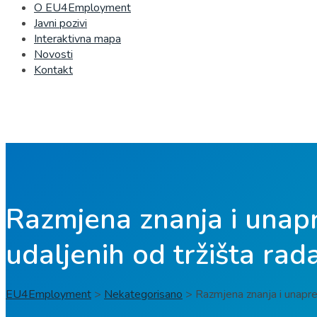
O EU4Employment
Javni pozivi
Interaktivna mapa
Novosti
Kontakt
Razmjena znanja i unap
udaljenih od tržišta rad
EU4Employment
>
Nekategorisano
>
Razmjena znanja i unapre