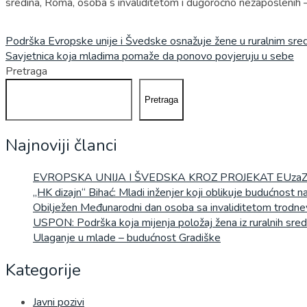
sredina, Roma, osoba s invaliditetom i dugoročno nezaposlenih 
Navigacija
Podrška Evropske unije i Švedske osnažuje žene u ruralnim sre
Savjetnica koja mladima pomaže da ponovo povjeruju u sebe
članaka
Pretraga
Pretraga
Najnoviji članci
EVROPSKA UNIJA I ŠVEDSKA KROZ PROJEKAT EUza
„HK dizajn“ Bihać: Mladi inženjer koji oblikuje budućnost 
Obilježen Međunarodni dan osoba sa invaliditetom trodn
USPON: Podrška koja mijenja položaj žena iz ruralnih sred
Ulaganje u mlade – budućnost Gradiške
Kategorije
Javni pozivi