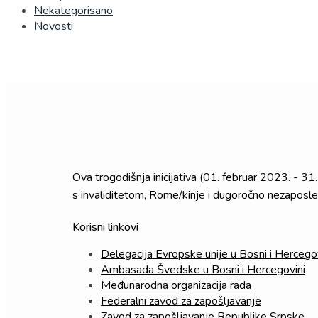
Nekategorisano
Novosti
Ova trogodišnja inicijativa (01. februar 2023. - 3
s invaliditetom, Rome/kinje i dugoročno nezaposl
Korisni linkovi
Delegacija Evropske unije u Bosni i Hercegov
Ambasada Švedske u Bosni i Hercegovini
Međunarodna organizacija rada
Federalni zavod za zapošljavanje
Zavod za zapošljavanje Republike Srpske