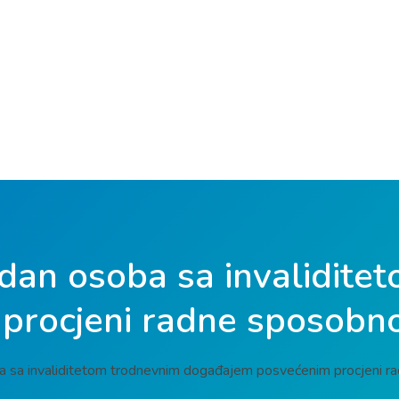
dan osoba sa invalidite
procjeni radne sposobno
a sa invaliditetom trodnevnim događajem posvećenim procjeni r