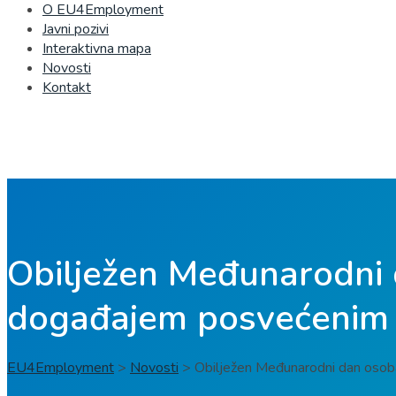
O EU4Employment
Javni pozivi
Interaktivna mapa
Novosti
Kontakt
Obilježen Međunarodni 
događajem posvećenim 
EU4Employment
>
Novosti
>
Obilježen Međunarodni dan osob