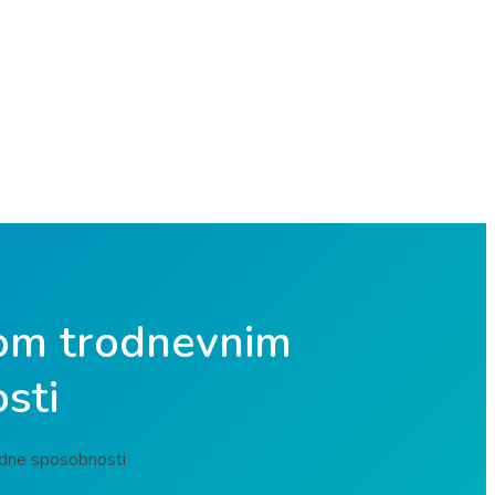
tom trodnevnim
sti
adne sposobnosti