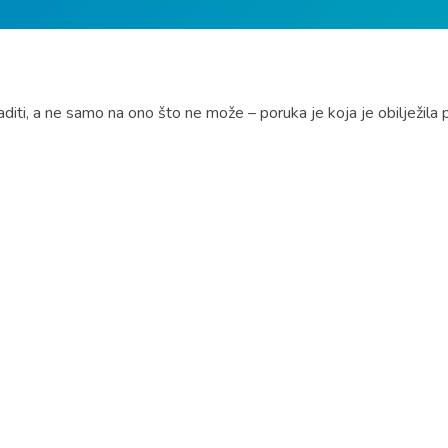
diti, a ne samo na ono što ne može – poruka je koja je obilježil
javanja učinkovitijim u podršci zapošljavanju osoba sa invaliditetom
medicinsko vještačenje i stepen invaliditeta, u praksi još uvijek
u Evropske unije i Švedske a u okviru projekta EUzaZapošljavanj
 Sarajevu. Cilj događaja je otvoriti dijalog o unapređenju sistema
a Švedske i Francuske, koja predstavljaju gđa. Karin Johansson i g
n je i nacrt studije o sistemu procjene invaliditeta u BiH, koju je
 da su potrebne snažnije javne politike, bolja saradnja institucij
 zapošljavanje radi uvođenja specijaliziranih savjetodavnih pozici
taciju i zapošljavanje osoba sa invaliditetom u jedinstven sistem v