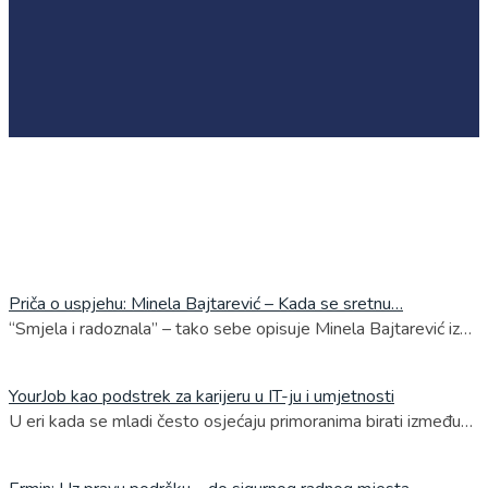
Priča o uspjehu: Minela Bajtarević – Kada se sretnu…
“Smjela i radoznala” – tako sebe opisuje Minela Bajtarević iz…
YourJob kao podstrek za karijeru u IT-ju i umjetnosti
U eri kada se mladi često osjećaju primoranima birati između…