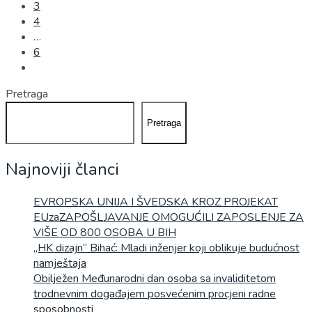
3
4
…
6
Pretraga
Pretraga
Najnoviji članci
EVROPSKA UNIJA I ŠVEDSKA KROZ PROJEKAT
EUzaZAPOŠLJAVANJE OMOGUĆILI ZAPOSLENJE ZA
VIŠE OD 800 OSOBA U BIH
„HK dizajn“ Bihać: Mladi inženjer koji oblikuje budućnost
namještaja
Obilježen Međunarodni dan osoba sa invaliditetom
trodnevnim događajem posvećenim procjeni radne
sposobnosti