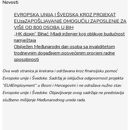
Novosti
EVROPSKA UNIJA I ŠVEDSKA KROZ PROJEKAT
EUzaZAPOŠLJAVANJE OMOGUĆILI ZAPOSLENJE ZA
VIŠE OD 800 OSOBA U BIH
„HK dizajn“ Bihać: Mladi inženjer koji oblikuje budućnost
namještaja
Obilježen Međunarodni dan osoba sa invaliditetom
trodnevnim događajem posvećenim procjeni radne
sposobnosti
Ova web stranica je kreirana i održavana kroz finansijsku pomoć
Evropske unije i Švedske. Sadržaj je isključiva odgovornost projekta
“EU4Employment” u Bosni i Hercegovini i ne odražava nužno stav
Evropske unije i Švedske. Objavljivanje ovog sadržaja ne predstavlja
službeno mišljenje Međunarodnog ureda rada.