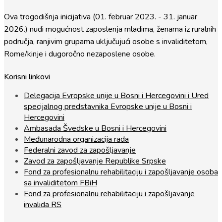
Ova trogodišnja inicijativa (01. februar 2023. - 31. januar
2026.) nudi mogućnost zaposlenja mladima, ženama iz ruralnih
područja, ranjivim grupama uključujući osobe s invaliditetom,
Rome/kinje i dugoročno nezaposlene osobe.
Korisni linkovi
Delegacija Evropske unije u Bosni i Hercegovini i Ured
specijalnog predstavnika Evropske unije u Bosni i
Hercegovini
Ambasada Švedske u Bosni i Hercegovini
Međunarodna organizacija rada
Federalni zavod za zapošljavanje
Zavod za zapošljavanje Republike Srpske
Fond za profesionalnu rehabilitaciju i zapošljavanje osoba
sa invaliditetom FBiH
Fond za profesionalnu rehabilitaciju i zapošljavanje
invalida RS