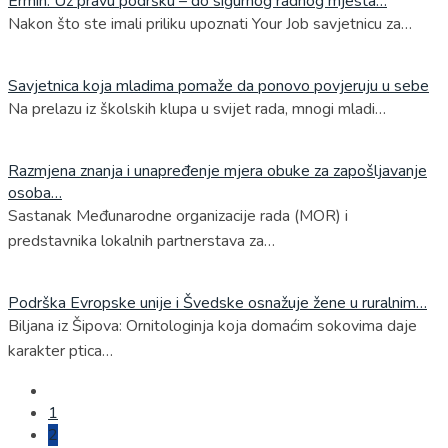
Ermin: Uz pravu podršku – do sigurnog radnog mjesta…
Nakon što ste imali priliku upoznati Your Job savjetnicu za…
Savjetnica koja mladima pomaže da ponovo povjeruju u sebe
Na prelazu iz školskih klupa u svijet rada, mnogi mladi…
Razmjena znanja i unapređenje mjera obuke za zapošljavanje
osoba…
Sastanak Međunarodne organizacije rada (MOR) i
predstavnika lokalnih partnerstava za…
Podrška Evropske unije i Švedske osnažuje žene u ruralnim…
Biljana iz Šipova: Ornitologinja koja domaćim sokovima daje
karakter ptica…
1
2