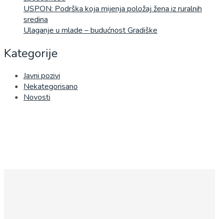
USPON: Podrška koja mijenja položaj žena iz ruralnih
sredina
Ulaganje u mlade – budućnost Gradiške
Kategorije
Javni pozivi
Nekategorisano
Novosti