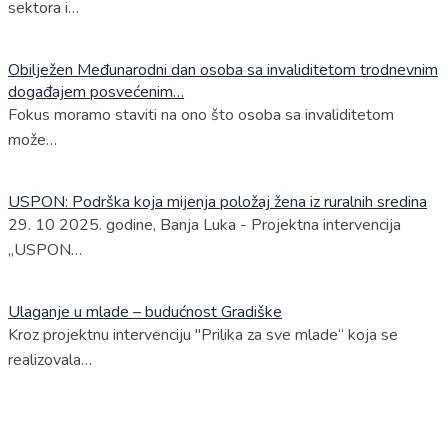
sektora i…
Obilježen Međunarodni dan osoba sa invaliditetom trodnevnim
događajem posvećenim…
Fokus moramo staviti na ono što osoba sa invaliditetom
može…
USPON: Podrška koja mijenja položaj žena iz ruralnih sredina
29. 10 2025. godine, Banja Luka - Projektna intervencija
„USPON…
Ulaganje u mlade – budućnost Gradiške
Kroz projektnu intervenciju "Prilika za sve mlade“ koja se
realizovala…