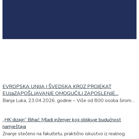
EVROPSKA UNIJA I ŠVEDSKA KROZ PROJEKAT
EUzaZAPOŠLJAVANJE OMOGUĆILI ZAPOSLENJE…
Banja Luka, 23.04.2026. godine – Više od 800 osoba širom…
„HK dizajn“ Bihać: Mladi inženjer koji oblikuje budućnost
namještaja
Znanje stečeno na fakultetu, praktično iskustvo iz realnog