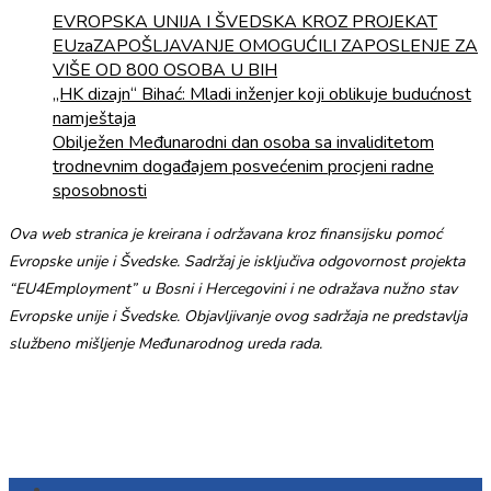
EVROPSKA UNIJA I ŠVEDSKA KROZ PROJEKAT
EUzaZAPOŠLJAVANJE OMOGUĆILI ZAPOSLENJE ZA
VIŠE OD 800 OSOBA U BIH
„HK dizajn“ Bihać: Mladi inženjer koji oblikuje budućnost
namještaja
Obilježen Međunarodni dan osoba sa invaliditetom
trodnevnim događajem posvećenim procjeni radne
sposobnosti
Ova web stranica je kreirana i održavana kroz finansijsku pomoć
Evropske unije i Švedske. Sadržaj je isključiva odgovornost projekta
“EU4Employment” u Bosni i Hercegovini i ne odražava nužno stav
Evropske unije i Švedske. Objavljivanje ovog sadržaja ne predstavlja
službeno mišljenje Međunarodnog ureda rada.