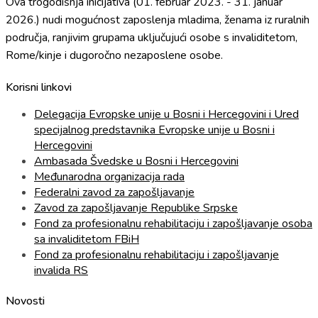
Ova trogodišnja inicijativa (01. februar 2023. - 31. januar
2026.) nudi mogućnost zaposlenja mladima, ženama iz ruralnih
područja, ranjivim grupama uključujući osobe s invaliditetom,
Rome/kinje i dugoročno nezaposlene osobe.
Korisni linkovi
Delegacija Evropske unije u Bosni i Hercegovini i Ured
specijalnog predstavnika Evropske unije u Bosni i
Hercegovini
Ambasada Švedske u Bosni i Hercegovini
Međunarodna organizacija rada
Federalni zavod za zapošljavanje
Zavod za zapošljavanje Republike Srpske
Fond za profesionalnu rehabilitaciju i zapošljavanje osoba
sa invaliditetom FBiH
Fond za profesionalnu rehabilitaciju i zapošljavanje
invalida RS
Novosti