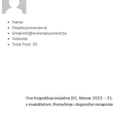
Name:
Display:
posaozasve
Email:
info@eu4employment.ba
Website:
Total Post:
30
Ova trogodišnja inicijativa (01. februar 2023. - 3
s invaliditetom, Rome/kinje i dugoročno nezaposl