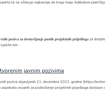
jekta te se očekuje najkasnije do kraja maja. Indikativni planObj
𝐢𝐯𝐚 𝐳𝐚 𝐝𝐨𝐬𝐭𝐚𝐯𝐥𝐣𝐚𝐧𝐣𝐞 𝐩𝐮𝐧𝐢𝐡 𝐩𝐫𝐨𝐣𝐞𝐤𝐭𝐧𝐢𝐡 𝐩𝐫𝐢𝐣𝐞𝐝𝐥𝐨𝐠𝐚 z
rojektni tim
 otvorenim javnim pozivima
avnih poziva objavljenih 21. decembra 2023. godine (https://eu4
nih aspekata vezanih za podnošenje projektnih prijedloga dostave