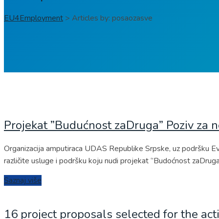
EU4Employment
>
Articles by: posaozasve
Projekat ”Budućnost zaDruga” Poziv za n
Organizacija amputiraca UDAS Republike Srpske, uz podršku Evro
različite usluge i podršku koju nudi projekat ‘’Budoćnost zaDruga
Saznaj više
16 project proposals selected for the 