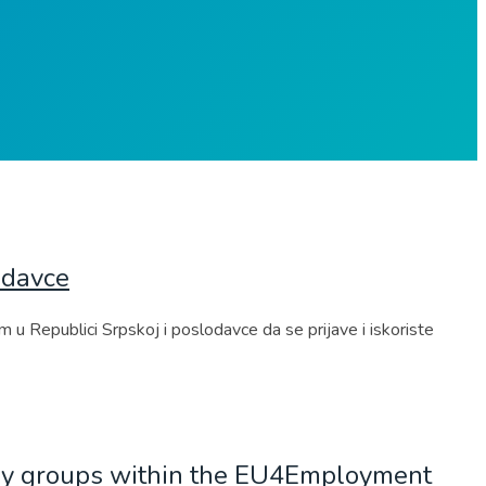
odavce
 Republici Srpskoj i poslodavce da se prijave i iskoriste
loy groups within the EU4Employment