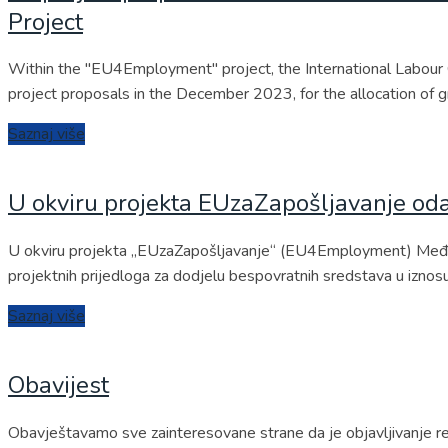
Project
Within the "EU4Employment" project, the International Labour O
project proposals in the December 2023, for the allocation of 
Saznaj više
U okviru projekta EUzaZapošljavanje odab
U okviru projekta „EUzaZapošljavanje“ (EU4Employment) Međunaro
projektnih prijedloga za dodjelu bespovratnih sredstava u izno
Saznaj više
Obavijest
Obavještavamo sve zainteresovane strane da je objavljivanje rez