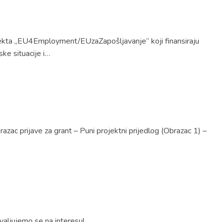
ojekta „EU4Employment/EUzaZapošljavanje“ koji finansiraju
ke situacije i…
zac prijave za grant – Puni projektni prijedlog (Obrazac 1) –
valjujemo se na interesu!