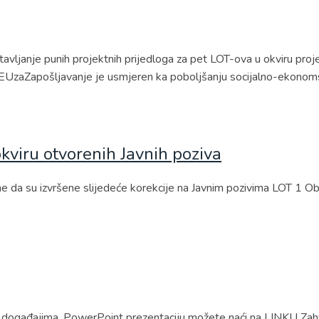
avljanje punih projektnih prijedloga za pet LOT-ova u okviru pr
 EUzaZapošljavanje je usmjeren ka poboljšanju socijalno-ekonoms
kviru otvorenih Javnih poziva
da su izvršene slijedeće korekcije na Javnim pozivima LOT 1 Obra
…
im događajima, PowerPoint prezentaciju možete naći na LINKU Zah