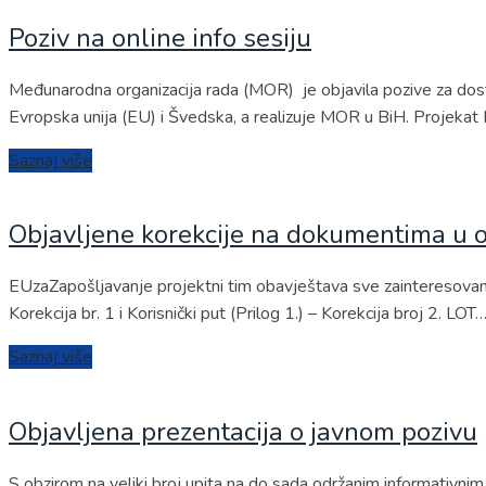
Poziv na online info sesiju
Međunarodna organizacija rada (MOR) je objavila pozive za dost
Evropska unija (EU) i Švedska, a realizuje MOR u BiH. Projekat
Saznaj više
Objavljene korekcije na dokumentima u o
EUzaZapošljavanje projektni tim obavještava sve zainteresovane 
Korekcija br. 1 i Korisnički put (Prilog 1.) – Korekcija broj 2. LOT
Saznaj više
Objavljena prezentacija o javnom pozivu
S obzirom na veliki broj upita na do sada održanim informativn