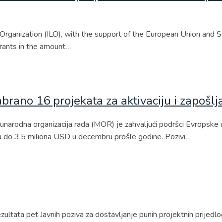
rganization (ILO), with the support of the European Union and Sw
grants in the amount…
rano 16 projekata za aktivaciju i zapošlj
dna organizacija rada (MOR) je zahvaljući podršci Evropske unij
su do 3.5 miliona USD u decembru prošle godine. Pozivi…
ultata pet Javnih poziva za dostavljanje punih projektnih prijedl