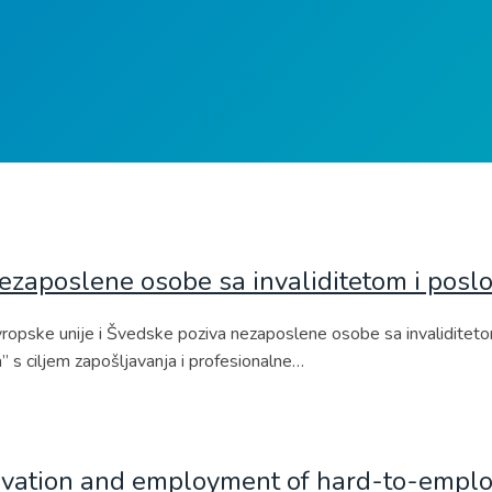
ezaposlene osobe sa invaliditetom i posl
pske unije i Švedske poziva nezaposlene osobe sa invaliditetom u
’’ s ciljem zapošljavanja i profesionalne…
activation and employment of hard-to-emp