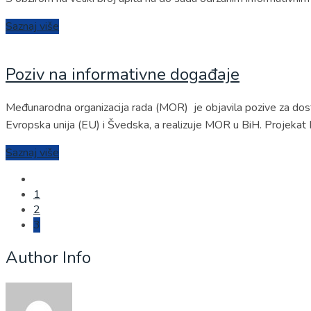
Saznaj više
Poziv na informativne događaje
Međunarodna organizacija rada (MOR) je objavila pozive za dost
Evropska unija (EU) i Švedska, a realizuje MOR u BiH. Projekat
Saznaj više
Navigacija
1
člancima
2
3
Author Info