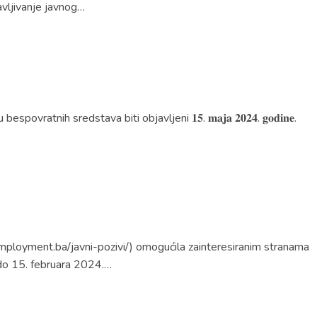
avljivanje javnog…
a dodjelu bespovratnih sredstava biti objavljeni 𝟏𝟓. 𝐦𝐚𝐣𝐚 𝟐𝟎𝟐𝟒. 𝐠𝐨𝐝𝐢𝐧𝐞.
employment.ba/javni-pozivi/) omogućila zainteresiranim stranama
 do 15. februara 2024.…