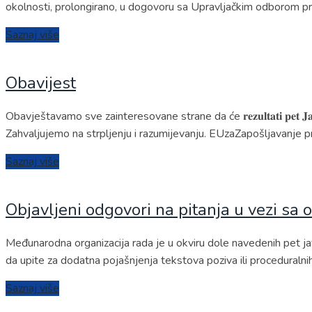
okolnosti, prolongirano, u dogovoru sa Upravljačkim odborom pro
Saznaj više
Obavijest
Obavještavamo sve zainteresovane strane da će 𝐫𝐞𝐳𝐮𝐥𝐭𝐚𝐭𝐢 𝐩𝐞𝐭 𝐉𝐚𝐯𝐧𝐢𝐡 𝐩𝐨
Zahvaljujemo na strpljenju i razumijevanju. EUzaZapošljavanje p
Saznaj više
Objavljeni odgovori na pitanja u vezi sa
Međunarodna organizacija rada je u okviru dole navedenih pet j
da upite za dodatna pojašnjenja tekstova poziva ili procedural
Saznaj više