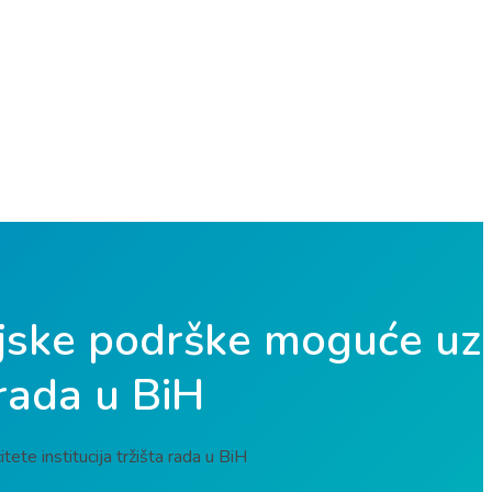
cijske podrške moguće uz
 rada u BiH
te institucija tržišta rada u BiH