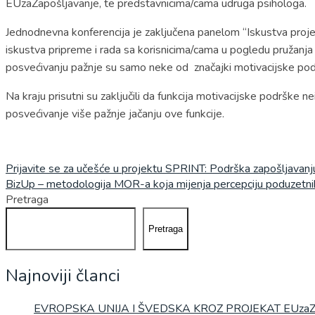
EUzaZapošljavanje, te predstavnicima/cama udruga psihologa.
Jednodnevna konferencija je zaključena panelom “Iskustva projek
iskustva pripreme i rada sa korisnicima/cama u pogledu pružanja m
posvećivanju pažnje su samo neke od značajki motivacijske po
Na kraju prisutni su zaključili da funkcija motivacijske podrške n
posvećivanje više pažnje jačanju ove funkcije.
Navigacija
Prijavite se za učešće u projektu SPRINT: Podrška zapošljava
BizUp – metodologija MOR-a koja mijenja percepciju poduzetni
članaka
Pretraga
Pretraga
Najnoviji članci
EVROPSKA UNIJA I ŠVEDSKA KROZ PROJEKAT EUza