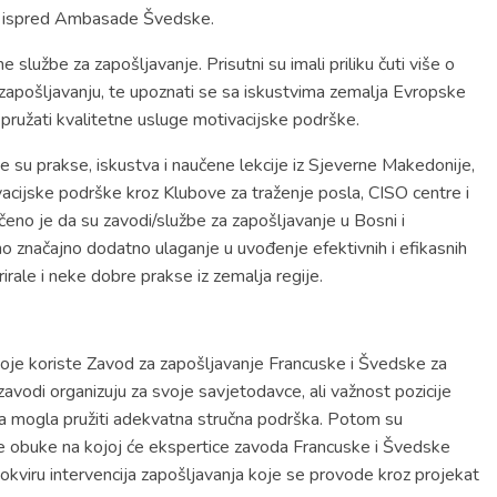
voj ispred Ambasade Švedske.
lužbe za zapošljavanje. Prisutni su imali priliku čuti više o
zapošljavanju, te upoznati se sa iskustvima zemalja Evropske
i pružati kvalitetne usluge motivacijske podrške.
 su prakse, iskustva i naučene lekcije iz Sjeverne Makedonije,
acijske podrške kroz Klubove za traženje posla, CISO centre i
čeno je da su zavodi/službe za zapošljavanje u Bosni i
o značajno dodatno ulaganje u uvođenje efektivnih i efikasnih
irale i neke dobre prakse iz zemalja regije.
i koje koriste Zavod za zapošljavanje Francuske i Švedske za
vodi organizuju za svoje savjetodavce, ali važnost pozicije
ama mogla pružiti adekvatna stručna podrška. Potom su
ne obuke na kojoj će ekspertice zavoda Francuske i Švedske
 okviru intervencija zapošljavanja koje se provode kroz projekat