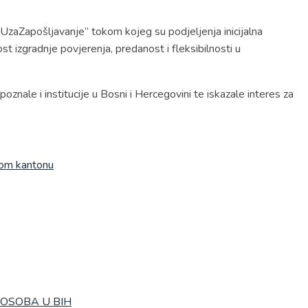
UzaZapošljavanje” tokom kojeg su podjeljenja inicijalna
t izgradnje povjerenja, predanost i fleksibilnosti u
oznale i institucije u Bosni i Hercegovini te iskazale interes za
kom kantonu
 OSOBA U BIH