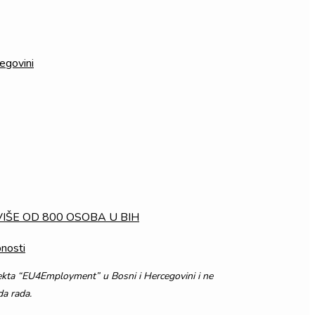
egovini
IŠE OD 800 OSOBA U BIH
nosti
ojekta “EU4Employment” u Bosni i Hercegovini i ne
da rada.