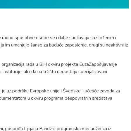
ge radno sposobne osobe se i dalje suočavaju sa složenim i
 im umanjuje šanse za buduće zaposlenje, drugi su neaktivni iz
na organizacija rada u BiH okviru projekta EuzaZapošljavanje
stitucije, ali i da na tržištu nedostaju specijalizovani
ja je uz podršku Evropske unije i Švedske, i učešće zavoda za
 implementatora u okviru programa bespovratnih sredstava
ni, gospođa Ljiljana Pandžić, programska menadžerica iz