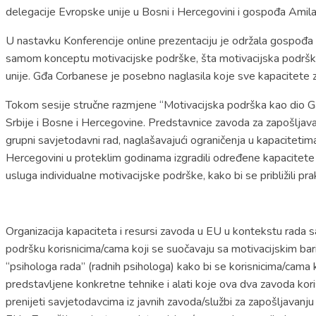
delegacije Evropske unije u Bosni i Hercegovini i gospođa Amil
U nastavku Konferencije online prezentaciju je održala gospođa Va
samom konceptu motivacijske podrške, šta motivacijska podrška 
unije. Gđa Corbanese je posebno naglasila koje sve kapacitete zav
Tokom sesije stručne razmjene “Motivacijska podrška kao dio Ga
Srbije i Bosne i Hercegovine. Predstavnice zavoda za zapošljava
grupni savjetodavni rad, naglašavajući ograničenja u kapacitetim
Hercegovini u proteklim godinama izgradili određene kapacitete 
usluga individualne motivacijske podrške, kako bi se približili pr
Organizacija kapaciteta i resursi zavoda u EU u kontekstu rada sa
podršku korisnicima/cama koji se suočavaju sa motivacijskim bar
“psihologa rada” (radnih psihologa) kako bi se korisnicima/cama 
predstavljene konkretne tehnike i alati koje ova dva zavoda ko
prenijeti savjetodavcima iz javnih zavoda/službi za zapošljavanju