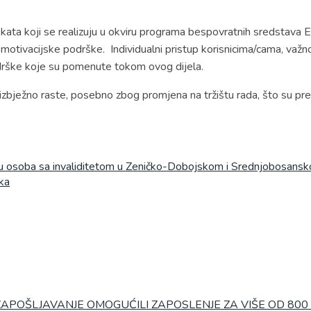
ata koji se realizuju u okviru programa bespovratnih sredstava E
otivacijske podrške. Individualni pristup korisnicima/cama, važnos
drške koje su pomenute tokom ovog dijela.
eizbježno raste, posebno zbog promjena na tržištu rada, što su prep
nju osoba sa invaliditetom u Zeničko-Dobojskom i Srednjobosans
ka
ZAPOŠLJAVANJE OMOGUĆILI ZAPOSLENJE ZA VIŠE OD 800