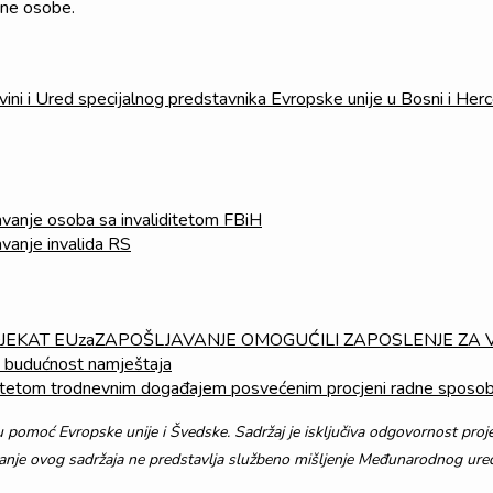
ene osobe.
ini i Ured specijalnog predstavnika Evropske unije u Bosni i Herc
javanje osoba sa invaliditetom FBiH
avanje invalida RS
JEKAT EUzaZAPOŠLJAVANJE OMOGUĆILI ZAPOSLENJE ZA V
je budućnost namještaja
ditetom trodnevnim događajem posvećenim procjeni radne sposob
ku pomoć Evropske unije i Švedske. Sadržaj je isključiva odgovornost pr
vanje ovog sadržaja ne predstavlja službeno mišljenje Međunarodnog ure