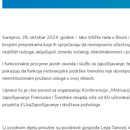
Sarajevo, 28. oktobar 2024. godine – Iako tržište rada u Bosni 
brojnim preprekama koje ih sprječavaju da ravnopravno učestvuj
različitih razloga, uključujući, izmedu ostalog, obeshrabrenost i 
I funkcionalne procjene javnih zavoda i službi za zapošljavanje, 
pokazuju da funkcija motivacijske podrške trenutno nije dovoljno ra
neinstitucionalni pružaoci usluga u ovoj oblasti.
Upravo to je i bio povod za organizaciju
Konferencije „Motivaci
zapošljavanje Francuske i Švedske okupila više od 60 učesnika/c
projekta EUzaZapošljavanje i društava psihologa.
U uvodnom dijelu prisutne su pozdravili gospođa Lejla Tanović, 