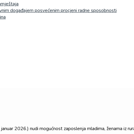
namještaja
evnim događajem posvećenim procjeni radne sposobnosti
ina
1. januar 2026.) nudi mogućnost zaposlenja mladima, ženama iz rura