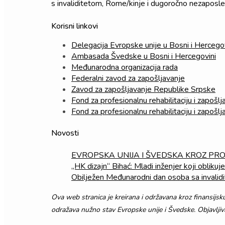
s invaliditetom, Rome/kinje i dugoročno nezaposl
Korisni linkovi
Delegacija Evropske unije u Bosni i Hercegov
Ambasada Švedske u Bosni i Hercegovini
Međunarodna organizacija rada
Federalni zavod za zapošljavanje
Zavod za zapošljavanje Republike Srpske
Fond za profesionalnu rehabilitaciju i zapošl
Fond za profesionalnu rehabilitaciju i zapošlj
Novosti
EVROPSKA UNIJA I ŠVEDSKA KROZ PRO
„HK dizajn“ Bihać: Mladi inženjer koji obliku
Obilježen Međunarodni dan osoba sa invali
Ova web stranica je kreirana i održavana kroz finansijs
odražava nužno stav Evropske unije i Švedske. Objavlji