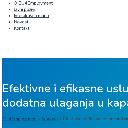
O EU4Employment
Javni pozivi
Interaktivna mapa
Novosti
Kontakt
Efektivne i efikasne us
dodatna ulaganja u kapac
EU4Employment
>
Novosti
>
Efektivne i efikasne usluge indiv