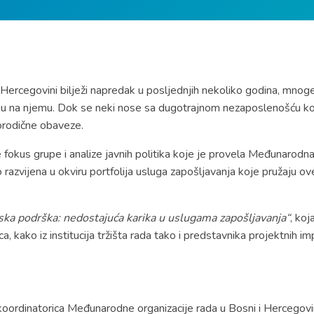
i Hercegovini bilježi napredak u posljednjih nekoliko godina, mno
u na njemu. Dok se neki nose sa dugotrajnom nezaposlenošću koja
porodične obaveze.
te fokus grupe i analize javnih politika koje je provela Međunarod
zvijena u okviru portfolija usluga zapošljavanja koje pružaju ove in
jska podrška: nedostajuća karika u uslugama zapošljavanja“
, ko
a, kako iz institucija tržišta rada tako i predstavnika projektnih
koordinatorica Međunarodne organizacije rada u Bosni i Hercegovi