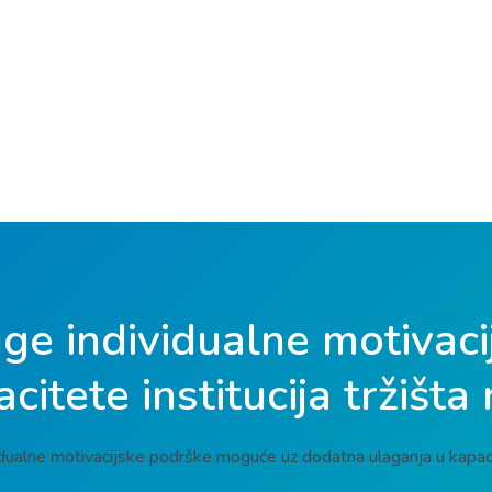
luge individualne motiva
itete institucija tržišta
idualne motivacijske podrške moguće uz dodatna ulaganja u kapacite