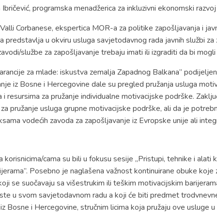
a Ibričević, programska menadžerica za inkluzivni ekonomski raz
lli Corbanese, ekspertica MOR-a za politike zapošljavanja i javne s
predstavlja u okviru usluga savjetodavnog rada javnih službi za 
odi/službe za zapošljavanje trebaju imati ili izgraditi da bi mogl
rancije za mlade: iskustva zemalja Zapadnog Balkana” podijeljene
nje iz Bosne i Hercegovine dale su pregled pružanja usluga motiv
a i resursima za pružanje individualne motivacijske podrške. Zaklju
za pružanje usluga grupne motivacijske podrške, ali da je potrebn
aksama vodećih zavoda za zapošljavanje iz Evropske unije ali integr
 korisnicima/cama su bili u fokusu sesije „Pristupi, tehnike i alat
ijerama”. Posebno je naglašena važnost kontinuirane obuke koje za
koji se suočavaju sa višestrukim ili teškim motivacijskim barijer
riste u svom savjetodavnom radu a koji će biti predmet trodvnev
 iz Bosne i Hercegovine, stručnim licima koja pružaju ove usluge u