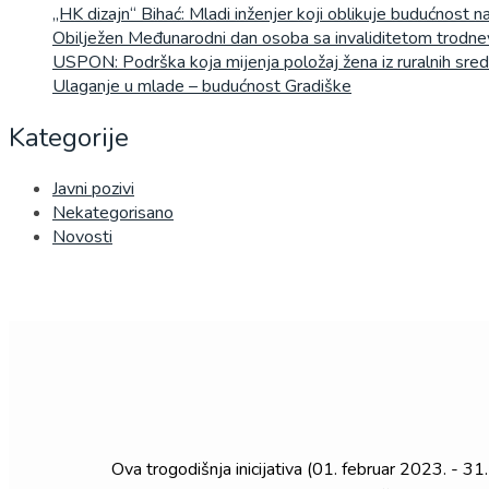
„HK dizajn“ Bihać: Mladi inženjer koji oblikuje budućnost 
Obilježen Međunarodni dan osoba sa invaliditetom trodn
USPON: Podrška koja mijenja položaj žena iz ruralnih sred
Ulaganje u mlade – budućnost Gradiške
Kategorije
Javni pozivi
Nekategorisano
Novosti
Ova trogodišnja inicijativa (01. februar 2023. - 3